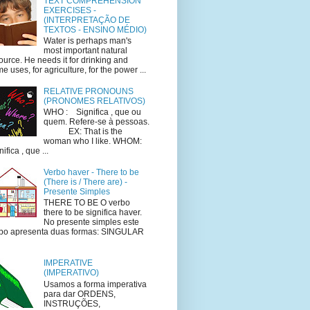
TEXT COMPREHENSION
EXERCISES -
(INTERPRETAÇÃO DE
TEXTOS - ENSINO MÉDIO)
Water is perhaps man's
most important natural
ource. He needs it for drinking and
e uses, for agriculture, for the power ...
RELATIVE PRONOUNS
(PRONOMES RELATIVOS)
WHO : Significa , que ou
quem. Refere-se à pessoas.
EX: That is the
woman who I like. WHOM:
ifica , que ...
Verbo haver - There to be
(There is / There are) -
Presente Simples
THERE TO BE O verbo
there to be significa haver.
No presente simples este
bo apresenta duas formas: SINGULAR
IMPERATIVE
(IMPERATIVO)
Usamos a forma imperativa
para dar ORDENS,
INSTRUÇÕES,