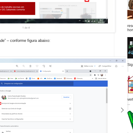
res
hom
de” – conforme figura abaixo:
Sign
ver
...