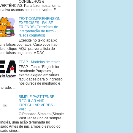
CONSELHOS e
VERTÊNCIAS. Para fazermos a forma
rmativa usamos somente o verbo. E...
TEXT COMPREHENSION
EXERCISES - FALSE
FRIENDS (Exercícios de
interpretação de texto -
falsos cognatos)
Exercite no texto abaixo
uns falsos cognatos: Caso você não
bre, clique AQUI pra ver a lista de
uns falsos cognatos. A DAY ...
TEAP - Modelos de testes
TEAP - Test of English for
Academic Purposes ,
exame exigido em várias
faculdades para o ingresso
nos cursos de mestrado e
torado. ...
SIMPLE PAST TENSE -
REGULAR AND
IRREGULAR VERBS -
PART 1
O Passado Simples (Simple
Past Tense) indica sempre,
inglês, uma ação terminada no
sado Antes de iniciarmos o estudo do
sado simp...