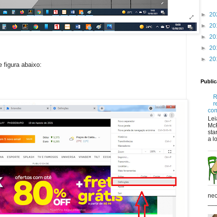
►
20
►
20
►
20
►
20
►
20
 figura abaixo:
Publi
R
r
con
Lei
McR
sta
a lo
nec
___