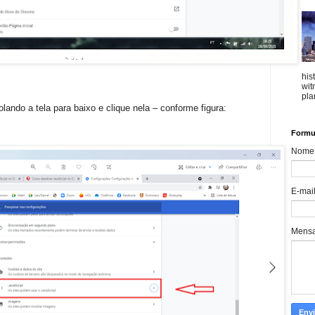
his
wit
plan
olando a tela para baixo e clique nela – conforme figura:
Formul
Nome
E-mai
Mens