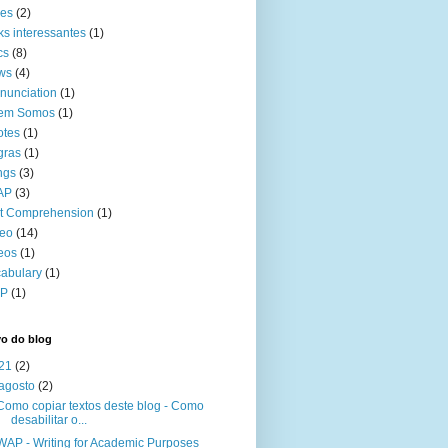
kes
(2)
ks interessantes
(1)
cs
(8)
ws
(4)
nunciation
(1)
em Somos
(1)
otes
(1)
gras
(1)
ngs
(3)
AP
(3)
t Comprehension
(1)
deo
(14)
eos
(1)
abulary
(1)
P
(1)
vo do blog
21
(2)
agosto
(2)
Como copiar textos deste blog - Como
desabilitar o...
WAP - Writing for Academic Purposes