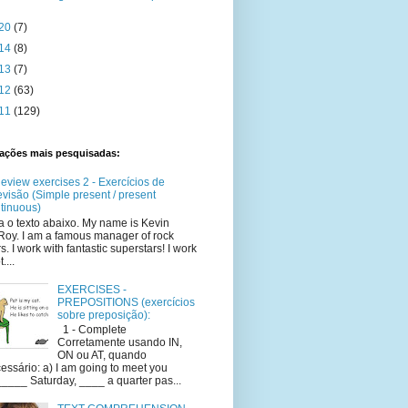
20
(7)
14
(8)
13
(7)
12
(63)
11
(129)
cações mais pesquisadas:
eview exercises 2 - Exercícios de
evisão (Simple present / present
tinuous)
a o texto abaixo. My name is Kevin
oy. I am a famous manager of rock
rs. I work with fantastic superstars! I work
t....
EXERCISES -
PREPOSITIONS (exercícios
sobre preposição):
1 - Complete
Corretamente usando IN,
ON ou AT, quando
essário: a) I am going to meet you
____ Saturday, ____ a quarter pas...