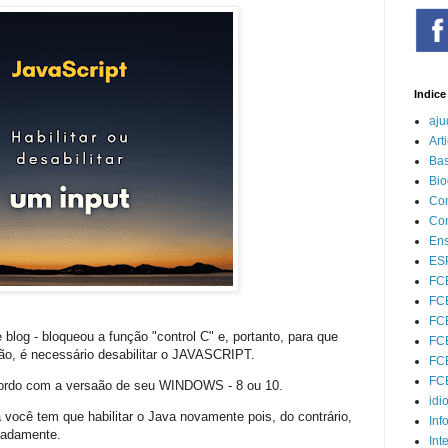
Indice
aju
Art
Bas
Bio
Com
Con
Ens
ESP
FC
FCE
FCE
 blog - bloqueou a função "control C" e, portanto, para que
FCE
ão, é necessário desabilitar o JAVASCRIPT.
FCE
FCE
cordo com a versaão de seu WINDOWS - 8 ou 10.
idi
 você tem que habilitar o Java novamente pois, do contrário,
Inf
quadamente.
Int