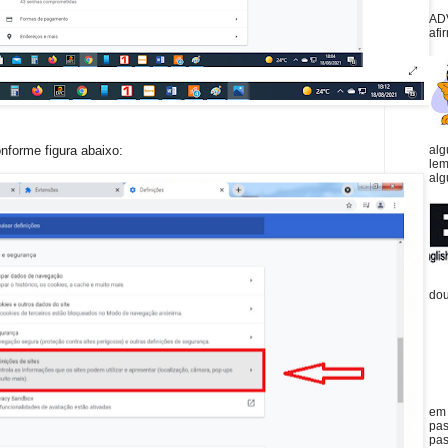
AD
afi
onforme figura abaixo:
alg
lem
alg
dou
em 
pas
pas