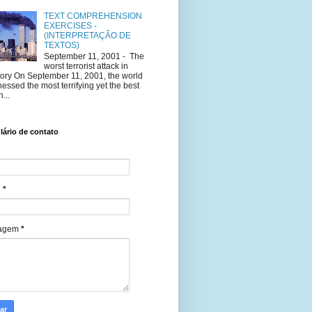
TEXT COMPREHENSION
EXERCISES -
(INTERPRETAÇÃO DE
TEXTOS)
September 11, 2001 - The
worst terrorist attack in
tory On September 11, 2001, the world
nessed the most terrifying yet the best
...
ário de contato
l
*
agem
*