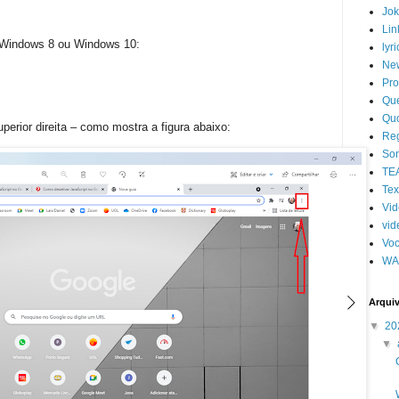
Jo
Lin
- Windows 8 ou Windows 10:
lyri
Ne
Pro
Qu
Qu
uperior direita – como mostra a figura abaixo:
Re
So
TE
Tex
Vi
vid
Voc
WA
Arqui
▼
20
▼