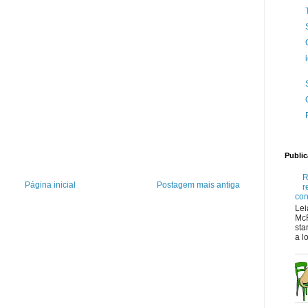
Publi
R
Página inicial
Postagem mais antiga
r
con
Lei
McR
sta
a lo