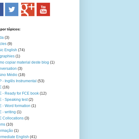
 por tópicos:
da
(3)
icles
(9)
ic English
(74)
graphies
(1)
o copiar material deste blog
(1)
versation
(3)
ino Médio
(18)
 - Inglês Instrumental
(53)
E
(16)
 - Ready for FCE book
(12)
 - Speaking test
(2)
 - Word formation
(1)
 - writing
(1)
 Collocations
(3)
oms
(10)
ormação
(1)
ermediate English
(41)