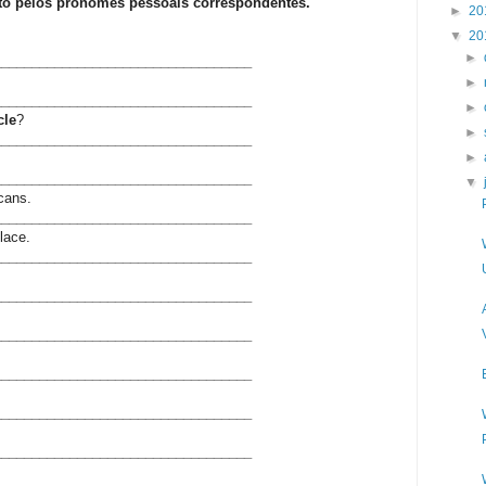
ito pelos pronomes pessoais correspondentes.
►
20
▼
20
►
__________________________________
►
__________________________________
►
cle
?
►
__________________________________
►
__________________________________
▼
cans.
__________________________________
place.
__________________________________
__________________________________
__________________________________
__________________________________
__________________________________
__________________________________