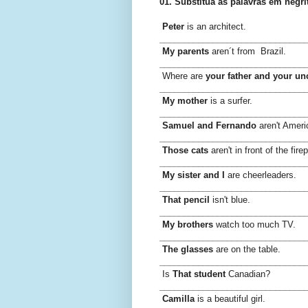
01. Substitua as palavras em negr
Peter
is an architect.
______________________________
My
parents
aren´t from Brazil.
______________________________
Where are
your
father and your un
______________________________
My mother
is a surfer.
______________________________
Samuel and Fernando
aren't Ameri
______________________________
Those cats
aren't in front of the fire
______________________________
My sister and I
are cheerleaders.
______________________________
That pencil
isn't blue.
______________________________
My brothers
watch too much TV.
______________________________
The glasses
are on the table.
______________________________
Is
That student
Canadian?
______________________________
Camilla
is a beautiful girl.