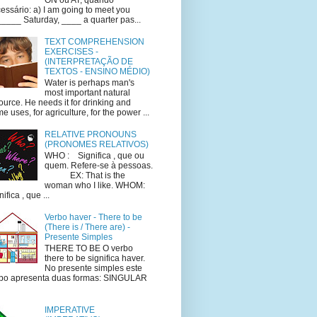
essário: a) I am going to meet you
____ Saturday, ____ a quarter pas...
TEXT COMPREHENSION
EXERCISES -
(INTERPRETAÇÃO DE
TEXTOS - ENSINO MÉDIO)
Water is perhaps man's
most important natural
ource. He needs it for drinking and
e uses, for agriculture, for the power ...
RELATIVE PRONOUNS
(PRONOMES RELATIVOS)
WHO : Significa , que ou
quem. Refere-se à pessoas.
EX: That is the
woman who I like. WHOM:
ifica , que ...
Verbo haver - There to be
(There is / There are) -
Presente Simples
THERE TO BE O verbo
there to be significa haver.
No presente simples este
bo apresenta duas formas: SINGULAR
IMPERATIVE