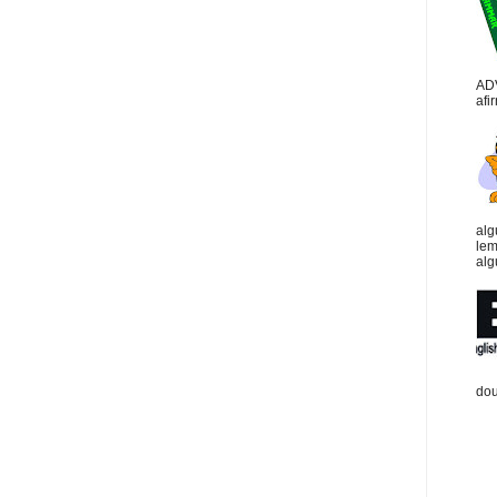
AD
afi
alg
lem
alg
dou