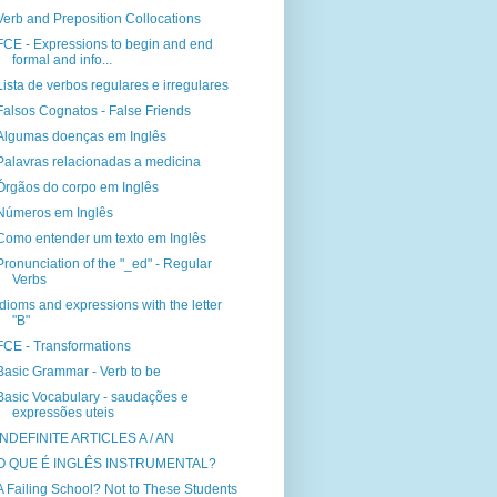
Verb and Preposition Collocations
FCE - Expressions to begin and end
formal and info...
Lista de verbos regulares e irregulares
Falsos Cognatos - False Friends
Algumas doenças em Inglês
Palavras relacionadas a medicina
Órgãos do corpo em Inglês
Números em Inglês
Como entender um texto em Inglês
Pronunciation of the "_ed" - Regular
Verbs
Idioms and expressions with the letter
"B"
FCE - Transformations
Basic Grammar - Verb to be
Basic Vocabulary - saudações e
expressões uteis
INDEFINITE ARTICLES A / AN
O QUE É INGLÊS INSTRUMENTAL?
A Failing School? Not to These Students