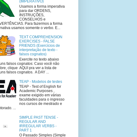
(IMPERATIVO)
Usamos a forma imperativa
para dar ORDENS,
INSTRUÇÕES,
CONSELHOS e
VERTÊNCIAS. Para fazermos a forma
rmativa usamos somente o verbo. E...
TEXT COMPREHENSION
EXERCISES - FALSE
FRIENDS (Exercícios de
interpretação de texto -
falsos cognatos)
Exercite no texto abaixo
uns falsos cognatos: Caso você não
bre, clique AQUI pra ver a lista de
uns falsos cognatos. A DAY ...
TEAP - Modelos de testes
TEAP - Test of English for
Academic Purposes ,
exame exigido em várias
faculdades para o ingresso
nos cursos de mestrado e
torado. ...
SIMPLE PAST TENSE -
REGULAR AND
IRREGULAR VERBS -
PART 1
O Passado Simples (Simple