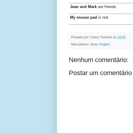
______________________________
Jean and Mark
are friends.
______________________________
My mouse pad
is red.
______________________________
Postado por
Carlos-Teacher
às
16:54
Marcadores:
Basic English
Nenhum comentário:
Postar um comentário