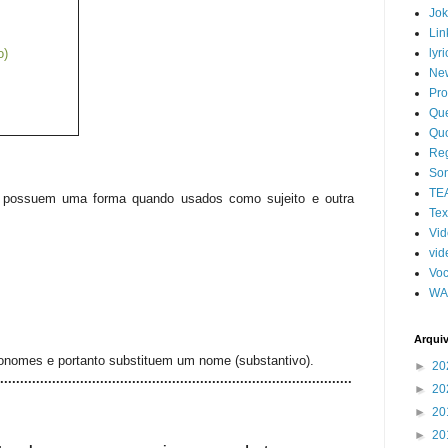
Jo
Lin
o)
lyri
Ne
Pro
Qu
Qu
Re
So
TE
 possuem uma forma quando usados como sujeito e outra
Tex
Vi
vid
Voc
WA
Arqui
onomes e portanto substituem um nome (substantivo).
►
20
........................................................................................
►
20
►
20
►
20