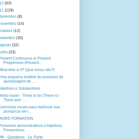
12
(63)
11
(129)
dezembro
(8)
novembro
(14)
outubro
(12)
setembro
(30)
agosto
(32)
julho
(33)
Present Continuous or Present
Progressive (Present...
What time is it? (Que horas são?)
Uma pequena análise do processo de
apredizagem de ...
Adjetivos e Substantivos
Verbo haver - There to be (There is /
There are) -...
Exercícios vocais para melhorar sua
pronúncia em i...
WORD FORMATION
Pronomes demonstrativos e Adjetivos
Possessivos
Wh - Questions - 1a. Parte