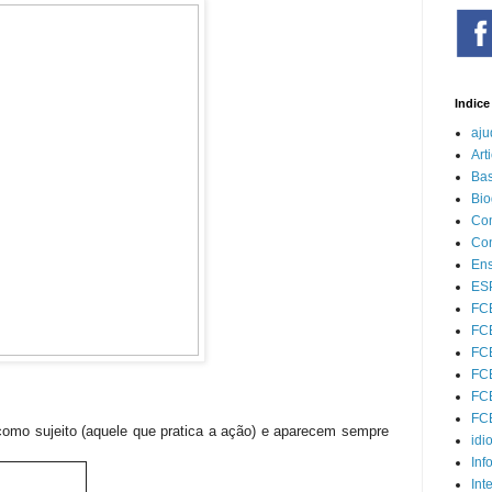
Indice
aju
Art
Bas
Bio
Com
Con
Ens
ESP
FC
FCE
FCE
FCE
FCE
FCE
omo sujeito (aquele que pratica a ação) e aparecem sempre
idi
Inf
Int