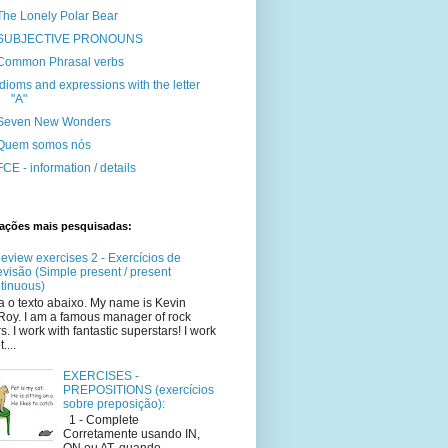
The Lonely Polar Bear
SUBJECTIVE PRONOUNS
Common Phrasal verbs
idioms and expressions with the letter
"A"
Seven New Wonders
Quem somos nós
FCE - information / details
cações mais pesquisadas:
eview exercises 2 - Exercícios de
evisão (Simple present / present
tinuous)
a o texto abaixo. My name is Kevin
oy. I am a famous manager of rock
rs. I work with fantastic superstars! I work
t....
EXERCISES -
PREPOSITIONS (exercícios
sobre preposição):
1 - Complete
Corretamente usando IN,
ON ou AT, quando