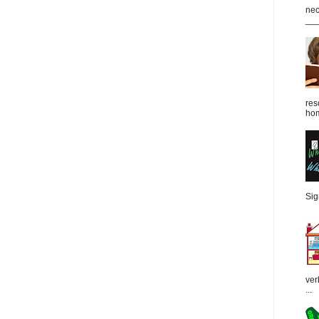
nec
___
res
hom
Sign
ver
...