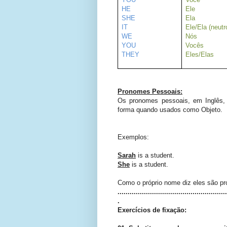
HE
Ele
SHE
Ela
IT
Ele/Ela (neutr
WE
Nós
YOU
Vocês
THEY
Eles/Elas
Pronomes Pessoais:
Os pronomes pessoais, em Inglês,
forma quando usados como Objeto.
Exemplos:
Sarah
is a student.
She
is a student.
Como o próprio nome diz eles são pr
......................................................
.
Exercícios de fixação: