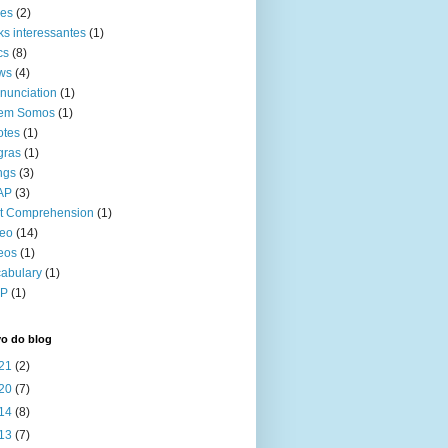
kes
(2)
ks interessantes
(1)
cs
(8)
ws
(4)
nunciation
(1)
em Somos
(1)
otes
(1)
gras
(1)
ngs
(3)
AP
(3)
t Comprehension
(1)
deo
(14)
eos
(1)
abulary
(1)
P
(1)
vo do blog
21
(2)
20
(7)
14
(8)
13
(7)